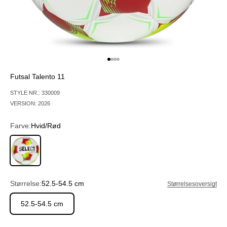
Gå til element 1
Gå til element 2
Gå til element 3
Gå til element 4
Futsal Talento 11
STYLE NR.: 330009
VERSION: 2026
Farve:
Hvid/Rød
Hvid/Rød
Størrelse:
52.5-54.5 cm
Størrelsesoversigt
52.5-54.5 cm